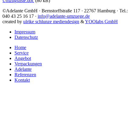
Umzugsliste.doc
(80 kB)
©Adelante GmbH · Bernstorffstraße 117 · 22767 Hamburg · Tel.:
040 43 25 16 17 ·
info@adelante-umzuege.de
created by
ulrike schlunze mediendesign
&
YOOlabs GmbH
Impressum
Datenschutz
Home
Service
Angebot
Verpackungen
Adelante
Referenzen
Kontakt